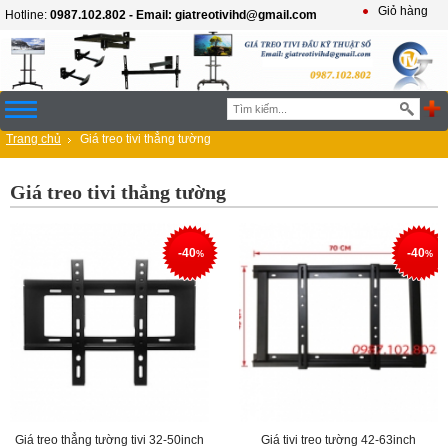
Giỏ hàng
Hotline:
0987.102.802 - Email: giatreotivihd@gmail.com
Trang chủ
Giá treo tivi thẳng tường
Giá treo tivi thẳng tường
-40
-40
%
%
Giá treo thẳng tường tivi 32-50inch
Giá tivi treo tường 42-63inch