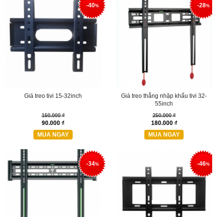
-40
-28
%
%
Giá treo tivi 15-32inch
Giá treo thẳng nhập khẩu tivi 32-
55inch
150.000 ₫
250.000 ₫
90.000 ₫
180.000 ₫
MUA NGAY
MUA NGAY
-34
-46
%
%