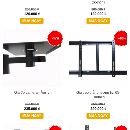
(65inch)
200.000 ₫
300.000 ₫
120.000 ₫
180.000 ₫
MUA NGAY
MUA NGAY
-47
-40
%
%
Giá đỡ camera - Âm ly
Giá treo thẳng tường tivi 65-
100inch
450.000 ₫
650.000 ₫
235.000 ₫
390.000 ₫
MUA NGAY
MUA NGAY